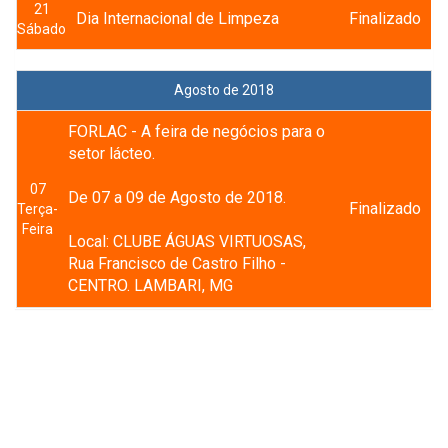
21
Dia Internacional de Limpeza
Finalizado
Sábado
Agosto de 2018
FORLAC - A feira de negócios para o
setor lácteo.
07
De 07 a 09 de Agosto de 2018.
Finalizado
Terça-
Feira
Local: CLUBE ÁGUAS VIRTUOSAS,
Rua Francisco de Castro Filho -
CENTRO. LAMBARI, MG