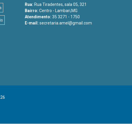
Rua:
Rua Tiradentes, sala 05, 321
a
Bairro:
Centro - Lambari,MG
Atendimento:
35 3271 - 1750
is
E-mail:
secretaria.amel@gmail.com
026